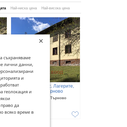
ата
Най-ниска цена
Най-висока цена
×
да съхраняваме
ме лични данни,
персонализирани
диторията и
работват
о,
Продава КЪЩА, с. Лагерите,
за геолокация и
област Велико Търново
Някои
с. Лагерите, Велико Търново
11 февруари
 право да
Договаряне
по всяко време в