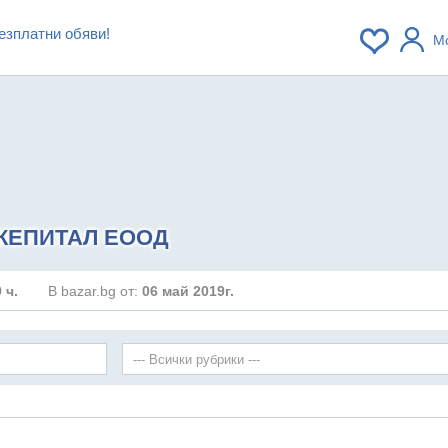
езплатни обяви!
М
 КЕПИТАЛ ЕООД
 ч.
В bazar.bg от:
06 май 2019г.