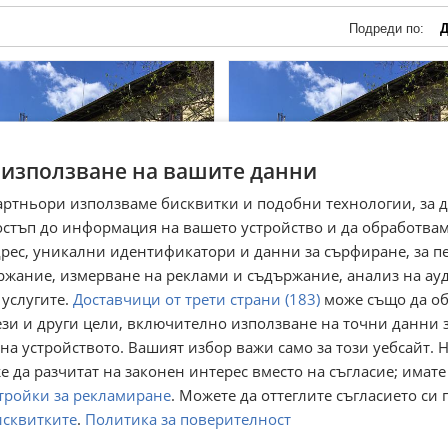
Подреди по:
Д
 използване на вашите данни
артньори използваме бисквитки и подобни технологии, за 
остъп до информация на вашето устройство и да обработва
адрес, уникални идентификатори и данни за сърфиране, за 
ржание, измерване на реклами и съдържание, анализ на ау
 услугите.
Доставчици от трети страни (183)
може също да об
одава ХОТЕЛ, с. Лагерите,
Продава КЪЩА, с. Пчелинов
ези и други цели, включително използване на точни данни 
ласт Велико Търново
област Стара Загора
на устройството. Вашият избор важи само за този уебсайт. 
Лагерите, Велико Търново
с. Пчелиново, Стара Загора
февруари
11 февруари
 да разчитат на законен интерес вместо на съгласие; имате
говаряне
Договаряне
тройки за рекламиране
. Можете да оттеглите съгласието си 
исквитките
.
Политика за поверителност