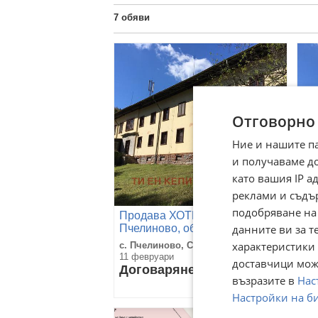
7
обяви
Отговорно
Ние и нашите п
и получаваме д
като вашия IP 
реклами и съдъ
подобряване на
Продава ХОТЕЛ, с.
Пр
данните ви за т
Пчелиново, област Стара
об
Загора
характеристики 
с. Пчелиново, Стара Загора
с. 
11 февруари
11 
доставчици може
Договаряне
До
възразите в
Нас
Настройки на б