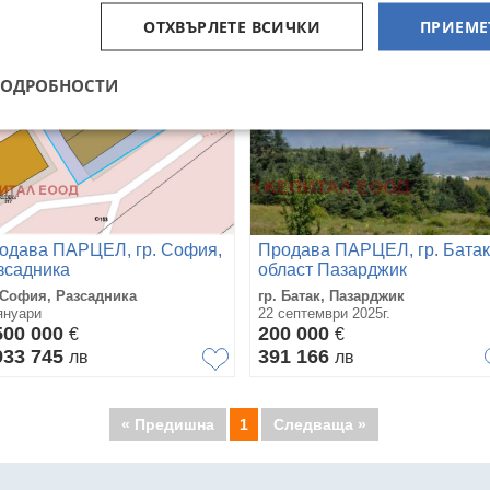
ОТХВЪРЛЕТЕ ВСИЧКИ
ПРИЕМЕ
ПОДРОБНОСТИ
одава ПАРЦЕЛ, гр. София,
Продава ПАРЦЕЛ, гр. Батак
зсадника
област Пазарджик
 София, Разсадника
гр. Батак, Пазарджик
януари
22 септември 2025г.
500 000
200 000
€
€
933 745
391 166
лв
лв
« Предишна
1
Следваща »